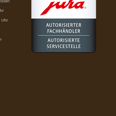
ossen
Uhr
0 Uhr
r