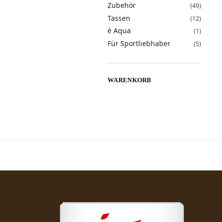
Zubehör
(49)
Tassen
(12)
è Aqua
(1)
Für Sportliebhaber
(5)
WARENKORB