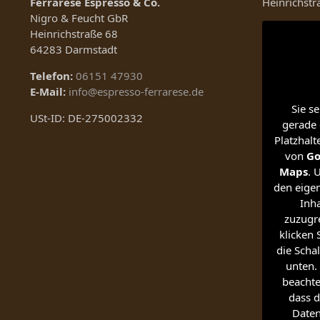
Ferrarese Espresso & Co.
Heinrichst
Nigro & Feucht GbR
Heinrichstraße 68
64283 Darmstadt
Telefon:
06151 47930
E-Mail:
info@espresso-ferrarese.de
Sie s
USt-ID: DE-275002332
gerade 
Platzhalt
von
Go
Maps
. 
den eigen
Inha
zuzugre
klicken 
die Schal
unten. 
beachte
dass d
Date