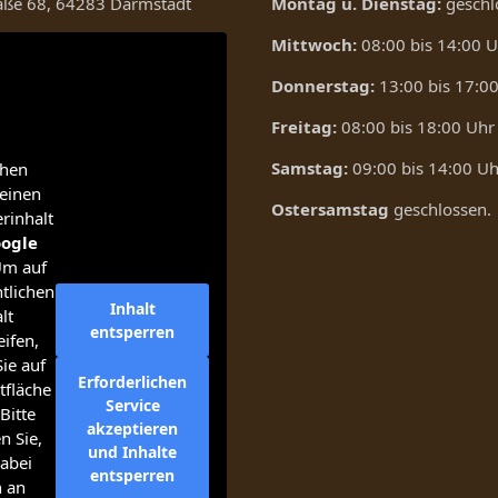
raße 68, 64283 Darmstadt
Montag u. Dienstag:
geschl
Mittwoch:
08:00 bis 14:00 
Donnerstag:
13:00 bis 17:0
Freitag:
08:00 bis 18:00 Uhr
Samstag:
09:00 bis 14:00 Uh
ehen
einen
Ostersamstag
geschlossen.
erinhalt
ogle
Um auf
tlichen
Inhalt
lt
entsperren
ifen,
Sie auf
Erforderlichen
tfläche
Service
Bitte
akzeptieren
n Sie,
und Inhalte
abei
entsperren
n an