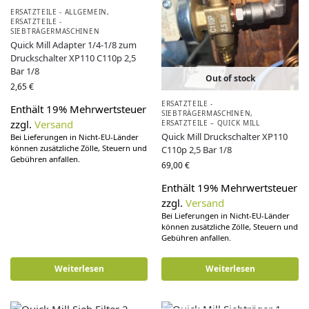
ERSATZTEILE - ALLGEMEIN
,
ERSATZTEILE -
SIEBTRÄGERMASCHINEN
Quick Mill Adapter 1/4-1/8 zum
Druckschalter XP110 C110p 2,5
Bar 1/8
Out of stock
2,65
€
ERSATZTEILE -
Enthält 19% Mehrwertsteuer
SIEBTRÄGERMASCHINEN
,
zzgl.
Versand
ERSATZTEILE – QUICK MILL
Quick Mill Druckschalter XP110
Bei Lieferungen in Nicht-EU-Länder
können zusätzliche Zölle, Steuern und
C110p 2,5 Bar 1/8
Gebühren anfallen.
69,00
€
Enthält 19% Mehrwertsteuer
zzgl.
Versand
Bei Lieferungen in Nicht-EU-Länder
können zusätzliche Zölle, Steuern und
Gebühren anfallen.
Weiterlesen
Weiterlesen