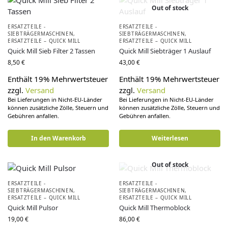
Out of stock
ERSATZTEILE -
ERSATZTEILE -
SIEBTRÄGERMASCHINEN
,
SIEBTRÄGERMASCHINEN
,
ERSATZTEILE – QUICK MILL
ERSATZTEILE – QUICK MILL
Quick Mill Sieb Filter 2 Tassen
Quick Mill Siebträger 1 Auslauf
8,50
€
43,00
€
Enthält 19% Mehrwertsteuer
Enthält 19% Mehrwertsteuer
zzgl.
Versand
zzgl.
Versand
Bei Lieferungen in Nicht-EU-Länder
Bei Lieferungen in Nicht-EU-Länder
können zusätzliche Zölle, Steuern und
können zusätzliche Zölle, Steuern und
Gebühren anfallen.
Gebühren anfallen.
In den Warenkorb
Weiterlesen
Out of stock
ERSATZTEILE -
ERSATZTEILE -
SIEBTRÄGERMASCHINEN
,
SIEBTRÄGERMASCHINEN
,
ERSATZTEILE – QUICK MILL
ERSATZTEILE – QUICK MILL
Quick Mill Pulsor
Quick Mill Thermoblock
19,00
€
86,00
€