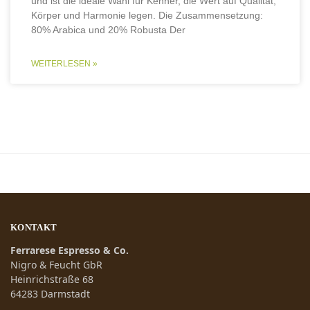
und ist die ideale Wahl für Kenner, die Wert auf Qualität,
Körper und Harmonie legen. Die Zusammensetzung:
80% Arabica und 20% Robusta Der
WEITERLESEN »
KONTAKT
Ferrarese Espresso & Co.
Nigro & Feucht GbR
Heinrichstraße 68
64283 Darmstadt