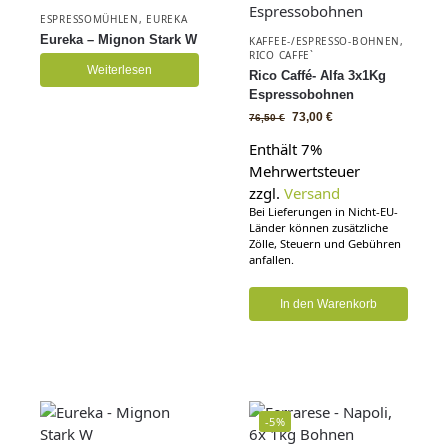
ESPRESSOMÜHLEN
,
EUREKA
Eureka – Mignon Stark W
KAFFEE-/ESPRESSO-BOHNEN
,
RICO CAFFE`
Weiterlesen
Rico Caffé- Alfa 3x1Kg
Espressobohnen
73,00
€
76,50
€
Enthält 7%
Mehrwertsteuer
zzgl.
Versand
Bei Lieferungen in Nicht-EU-
Länder können zusätzliche
Zölle, Steuern und Gebühren
anfallen.
In den Warenkorb
-5%