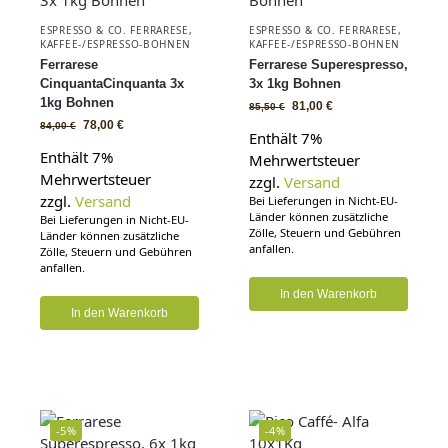
ESPRESSO & CO. FERRARESE
,
ESPRESSO & CO. FERRARESE
,
KAFFEE-/ESPRESSO-BOHNEN
KAFFEE-/ESPRESSO-BOHNEN
Ferrarese
Ferrarese Superespresso,
CinquantaCinquanta 3x
3x 1kg Bohnen
1kg Bohnen
81,00
€
85,50
€
78,00
€
84,00
€
Enthält 7%
Enthält 7%
Mehrwertsteuer
Mehrwertsteuer
zzgl.
Versand
zzgl.
Versand
Bei Lieferungen in Nicht-EU-
Länder können zusätzliche
Bei Lieferungen in Nicht-EU-
Zölle, Steuern und Gebühren
Länder können zusätzliche
anfallen.
Zölle, Steuern und Gebühren
anfallen.
In den Warenkorb
In den Warenkorb
-5%
-4%