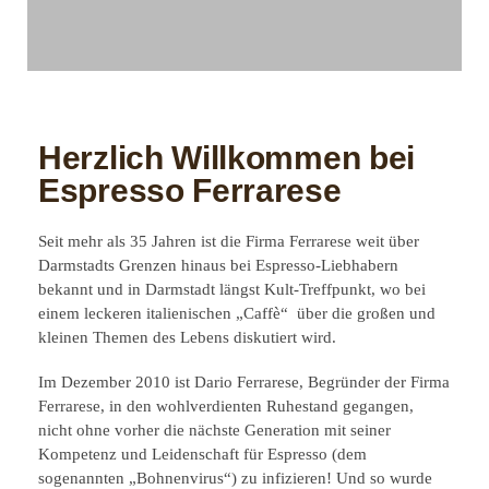
MTB Ladies by R-SUSPENSION
Herzlich Willkommen bei
MTB Ladies by R-SUSPENSION steht für
Espresso Ferrarese
den modernen Radsport, der Lifestyle mit
sportlichen Ambitionen verbindet. Wir
Seit mehr als 35 Jahren ist die Firma Ferrarese weit über
möchten den Spaß vor allem am
Darmstadts Grenzen hinaus bei Espresso-Liebhabern
Mountainbiking nach außen transportieren
bekannt und in Darmstadt längst Kult-Treffpunkt, wo bei
und insbesondere Frauen für das Radfahren
einem leckeren italienischen „Caffè“ über die großen und
zu ermutigen.
kleinen Themen des Lebens diskutiert wird.
Im Dezember 2010 ist Dario Ferrarese, Begründer der Firma
Mehr zum Projekt
Ferrarese, in den wohlverdienten Ruhestand gegangen,
nicht ohne vorher die nächste Generation mit seiner
Kompetenz und Leidenschaft für Espresso (dem
sogenannten „Bohnenvirus“) zu infizieren! Und so wurde