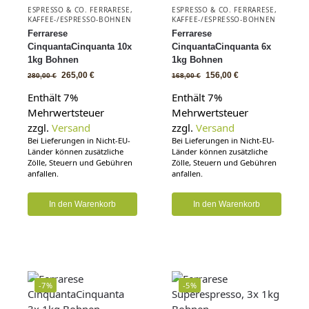
ESPRESSO & CO. FERRARESE
,
ESPRESSO & CO. FERRARESE
,
KAFFEE-/ESPRESSO-BOHNEN
KAFFEE-/ESPRESSO-BOHNEN
Ferrarese
Ferrarese
CinquantaCinquanta 10x
CinquantaCinquanta 6x
1kg Bohnen
1kg Bohnen
265,00
€
156,00
€
280,00
€
168,00
€
Enthält 7%
Enthält 7%
Mehrwertsteuer
Mehrwertsteuer
zzgl.
Versand
zzgl.
Versand
Bei Lieferungen in Nicht-EU-
Bei Lieferungen in Nicht-EU-
Länder können zusätzliche
Länder können zusätzliche
Zölle, Steuern und Gebühren
Zölle, Steuern und Gebühren
anfallen.
anfallen.
In den Warenkorb
In den Warenkorb
-7%
-5%