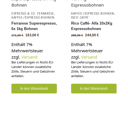
ESPRESSO & CO. FERRARESE
,
KAFFEE-/ESPRESSO-BOHNEN
,
KAFFEE-/ESPRESSO-BOHNEN
RICO CAFFE`
Ferrarese Superespresso,
Rico Caffé- Alfa 10x1Kg
6x 1kg Bohnen
Espressobohnen
163,00
€
244,00
€
171,00
€
255,00
€
Enthält 7%
Enthält 7%
Mehrwertsteuer
Mehrwertsteuer
zzgl.
Versand
zzgl.
Versand
Bei Lieferungen in Nicht-EU-
Bei Lieferungen in Nicht-EU-
Länder können zusätzliche
Länder können zusätzliche
Zölle, Steuern und Gebühren
Zölle, Steuern und Gebühren
anfallen.
anfallen.
In den Warenkorb
In den Warenkorb