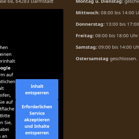
raße 68, 64283 Darmstadt
Montag u. Dienstag:
geschl
Mittwoch:
08:00 bis 14:00 
Donnerstag:
13:00 bis 17:0
Freitag:
08:00 bis 18:00 Uhr
Samstag:
09:00 bis 14:00 Uh
ehen
einen
Ostersamstag
geschlossen.
erinhalt
ogle
Um auf
tlichen
Inhalt
lt
entsperren
ifen,
Sie auf
Erforderlichen
tfläche
Service
Bitte
akzeptieren
n Sie,
und Inhalte
abei
entsperren
n an