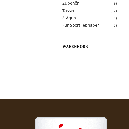
Zubehör
(49)
Tassen
(12)
è Aqua
(1)
Für Sportliebhaber
(5)
WARENKORB