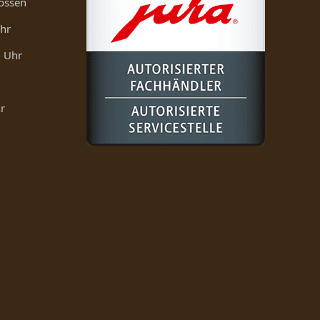
ossen
Uhr
0 Uhr
r