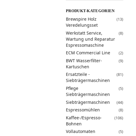
PRODUKT-KATEGORIEN
Brewspire Holz
(13)
Veredelungsset
Werkstatt Service,
(8)
Wartung und Reparatur
Espressomaschine
ECM Commercial Line
(2)
BWT Wasserfilter-
(9)
Kartuschen
Ersatzteile -
(81)
Siebträgermaschinen
Pflege
(5)
Siebträgermaschinen
Siebträgermaschinen
(44)
Espressomühlen
(8)
Kaffee-/Espresso-
(106)
Bohnen
Vollautomaten
(5)