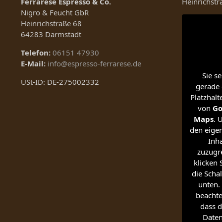
Ferrarese Espresso & Co.
Heinrichst
Nigro & Feucht GbR
Heinrichstraße 68
64283 Darmstadt
Telefon:
06151 47930
E-Mail:
info@espresso-ferrarese.de
Sie s
USt-ID: DE-275002332
gerade 
Platzhalt
von
Go
Maps
. 
den eigen
Inha
zuzugre
klicken 
die Schal
unten. 
beachte
dass d
Date