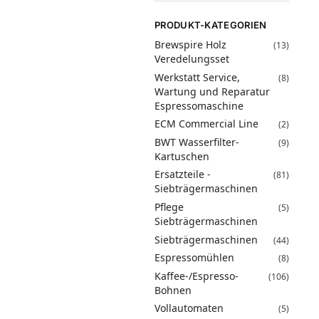
PRODUKT-KATEGORIEN
Brewspire Holz
(13)
Veredelungsset
Werkstatt Service,
(8)
Wartung und Reparatur
Espressomaschine
ECM Commercial Line
(2)
BWT Wasserfilter-
(9)
Kartuschen
Ersatzteile -
(81)
Siebträgermaschinen
Pflege
(5)
Siebträgermaschinen
Siebträgermaschinen
(44)
Espressomühlen
(8)
Kaffee-/Espresso-
(106)
Bohnen
Vollautomaten
(5)