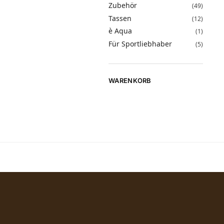
Zubehör
(49)
Tassen
(12)
è Aqua
(1)
Für Sportliebhaber
(5)
WARENKORB