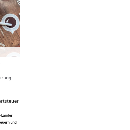
,
eizung-
rtsteuer
U-Länder
Steuern und