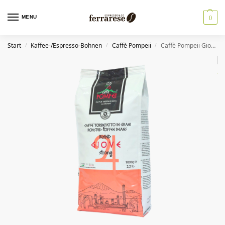
MENU
0
Start
Kaffee-/Espresso-Bohnen
Caffè Pompeii
Caffè Pompeii Giove Espresso 1KG Bohnen: Gusto Strong
/
/
/