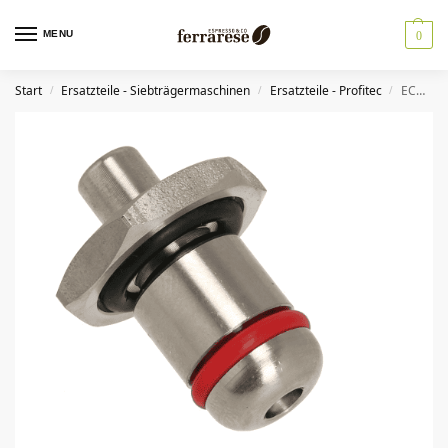
MENU
0
Start
Ersatzteile - Siebträgermaschinen
Ersatzteile - Profitec
ECM Profitec Wassertank Adapter Edelstahl
/
/
/