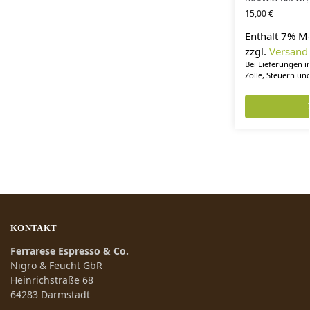
15,00
€
Enthält 7% M
zzgl.
Versand
Bei Lieferungen i
Zölle, Steuern un
KONTAKT
Ferrarese Espresso & Co.
Nigro & Feucht GbR
Heinrichstraße 68
64283 Darmstadt