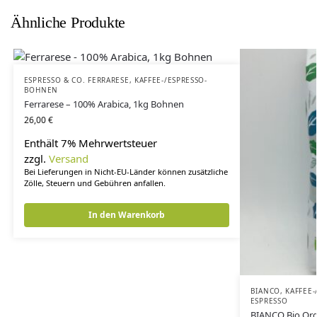
Ähnliche Produkte
ESPRESSO & CO. FERRARESE
,
KAFFEE-/ESPRESSO-
BOHNEN
Ferrarese – 100% Arabica, 1kg Bohnen
26,00
€
Enthält 7% Mehrwertsteuer
zzgl.
Versand
Bei Lieferungen in Nicht-EU-Länder können zusätzliche
Zölle, Steuern und Gebühren anfallen.
In den Warenkorb
BIANCO
,
KAFFEE
ESPRESSO
BIANCO Bio Org