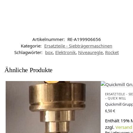
Artikelnummer:
RE-A199906656
Kategorie:
Ersatzteile - Siebträgermaschinen
Schlagwörter:
box
,
Elektronik
,
Niveauregle
,
Rocket
Ähnliche Produkte
ERSATZTEILE - 
– QUICK MILL
Quickmill Gru
6,50
€
Enthält 19% 
zzgl.
Versand
Bei Lieferungen i