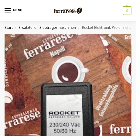
MENU
0
Start
Ersatzteile - Siebträgermaschinen
Rocket Elektronik Pro.el.ind A199906656
/
/