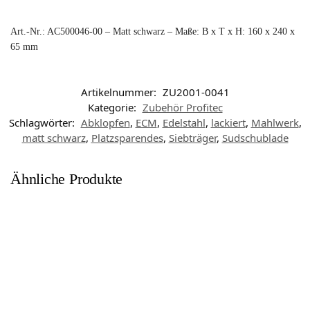
Art.-Nr.: AC500046-00 – Matt schwarz – Maße: B x T x H: 160 x 240 x
65 mm
Artikelnummer:
ZU2001-0041
Kategorie:
Zubehör Profitec
Schlagwörter:
Abklopfen
,
ECM
,
Edelstahl
,
lackiert
,
Mahlwerk
,
matt schwarz
,
Platzsparendes
,
Siebträger
,
Sudschublade
Ähnliche Produkte