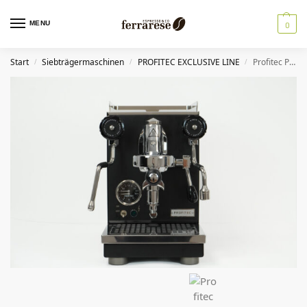
MENU
0
Start
Siebträgermaschinen
PROFITEC EXCLUSIVE LINE
Profitec PRO 400 – Black Edition Sonderedition
/
/
/