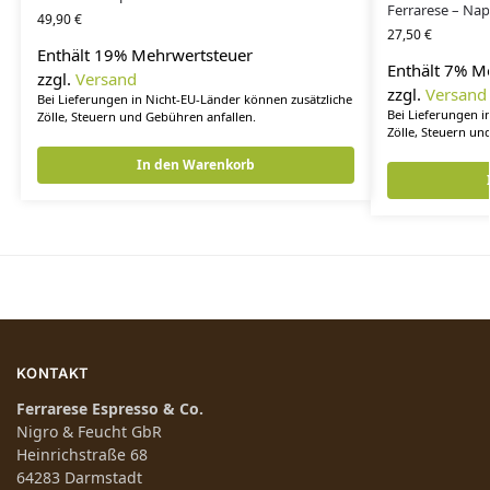
Ferrarese – Nap
49,90
€
27,50
€
Enthält 19% Mehrwertsteuer
Enthält 7% M
zzgl.
Versand
zzgl.
Versand
Bei Lieferungen in Nicht-EU-Länder können zusätzliche
Bei Lieferungen i
Zölle, Steuern und Gebühren anfallen.
Zölle, Steuern un
In den Warenkorb
KONTAKT
Ferrarese Espresso & Co.
Nigro & Feucht GbR
Heinrichstraße 68
64283 Darmstadt