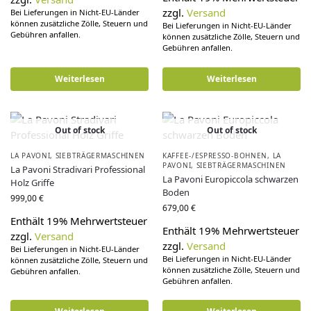
zzgl.
Versand
Bei Lieferungen in Nicht-EU-Länder
können zusätzliche Zölle, Steuern und
Bei Lieferungen in Nicht-EU-Länder
Gebühren anfallen.
können zusätzliche Zölle, Steuern und
Gebühren anfallen.
Weiterlesen
Weiterlesen
Out of stock
Out of stock
LA PAVONI
,
SIEBTRÄGERMASCHINEN
KAFFEE-/ESPRESSO-BOHNEN
,
LA
PAVONI
,
SIEBTRÄGERMASCHINEN
La Pavoni Stradivari Professional
La Pavoni Europiccola schwarzen
Holz Griffe
Boden
999,00
€
679,00
€
Enthält 19% Mehrwertsteuer
Enthält 19% Mehrwertsteuer
zzgl.
Versand
zzgl.
Versand
Bei Lieferungen in Nicht-EU-Länder
Bei Lieferungen in Nicht-EU-Länder
können zusätzliche Zölle, Steuern und
können zusätzliche Zölle, Steuern und
Gebühren anfallen.
Gebühren anfallen.