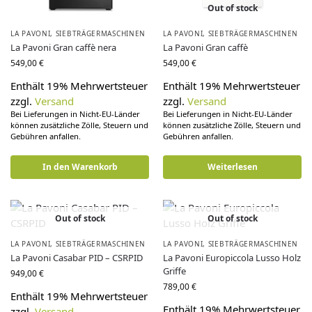
Out of stock
LA PAVONI
,
SIEBTRÄGERMASCHINEN
LA PAVONI
,
SIEBTRÄGERMASCHINEN
La Pavoni Gran caffè nera
La Pavoni Gran caffè
549,00
€
549,00
€
Enthält 19% Mehrwertsteuer
Enthält 19% Mehrwertsteuer
zzgl.
Versand
zzgl.
Versand
Bei Lieferungen in Nicht-EU-Länder
Bei Lieferungen in Nicht-EU-Länder
können zusätzliche Zölle, Steuern und
können zusätzliche Zölle, Steuern und
Gebühren anfallen.
Gebühren anfallen.
In den Warenkorb
Weiterlesen
Out of stock
Out of stock
LA PAVONI
,
SIEBTRÄGERMASCHINEN
LA PAVONI
,
SIEBTRÄGERMASCHINEN
La Pavoni Casabar PID – CSRPID
La Pavoni Europiccola Lusso Holz
Griffe
949,00
€
789,00
€
Enthält 19% Mehrwertsteuer
Enthält 19% Mehrwertsteuer
zzgl.
Versand