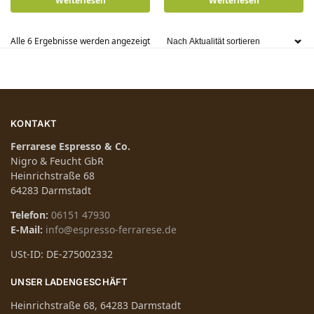
Weiterlesen
Weiterlesen
Alle 6 Ergebnisse werden angezeigt
KONTAKT
Ferrarese Espresso & Co.
Nigro & Feucht GbR
Heinrichstraße 68
64283 Darmstadt
Telefon:
06151 47930
E-Mail:
info@espresso-ferrarese.de
USt-ID: DE-275002332
UNSER LADENGESCHÄFT
Heinrichstraße 68, 64283 Darmstadt