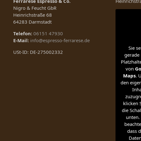
Ferrarese Espresso & Co.
Heinrichst
Nigro & Feucht GbR
Heinrichstraße 68
64283 Darmstadt
Telefon:
06151 47930
E-Mail:
info@espresso-ferrarese.de
Sie s
USt-ID: DE-275002332
gerade 
Platzhalt
von
Go
Maps
. 
den eigen
Inha
zuzugre
klicken 
die Schal
unten. 
beachte
dass d
Date