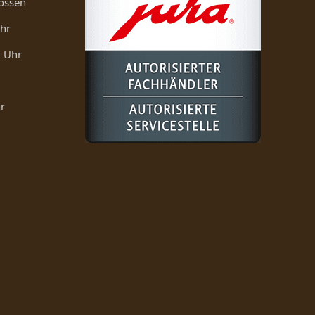
ossen
Uhr
0 Uhr
r