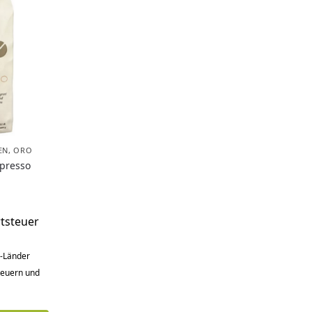
EN
,
ORO
presso
tsteuer
U-Länder
Steuern und