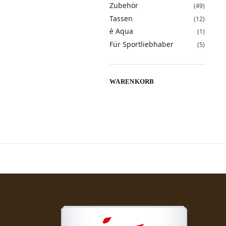
Zubehör
(49)
Tassen
(12)
è Aqua
(1)
Für Sportliebhaber
(5)
WARENKORB