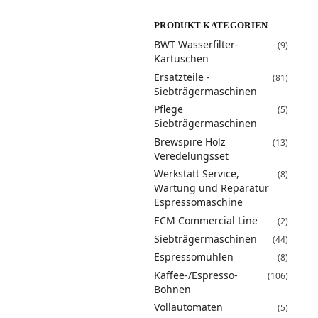
PRODUKT-KATEGORIEN
BWT Wasserfilter-
(9)
Kartuschen
Ersatzteile -
(81)
Siebträgermaschinen
Pflege
(5)
Siebträgermaschinen
Brewspire Holz
(13)
Veredelungsset
Werkstatt Service,
(8)
Wartung und Reparatur
Espressomaschine
ECM Commercial Line
(2)
Siebträgermaschinen
(44)
Espressomühlen
(8)
Kaffee-/Espresso-
(106)
Bohnen
Vollautomaten
(5)