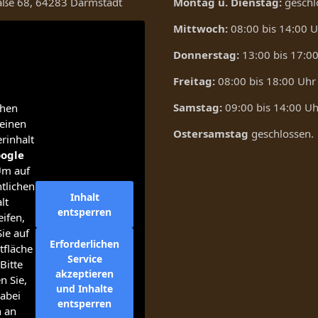
raße 68, 64283 Darmstadt
Montag u. Dienstag:
geschl
Mittwoch:
08:00 bis 14:00 
Donnerstag:
13:00 bis 17:0
Freitag:
08:00 bis 18:00 Uhr
Samstag:
09:00 bis 14:00 Uh
ehen
einen
Ostersamstag
geschlossen.
erinhalt
ogle
Um auf
tlichen
Inhalt
lt
entsperren
ifen,
Sie auf
Erforderlichen
tfläche
Service
Bitte
akzeptieren
n Sie,
und Inhalte
abei
entsperren
n an