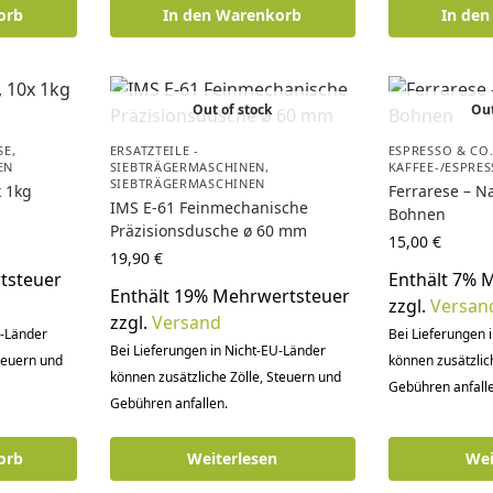
orb
In den Warenkorb
In de
Out of stock
Out
SE
,
ERSATZTEILE -
ESPRESSO & CO
EN
SIEBTRÄGERMASCHINEN
,
KAFFEE-/ESPRE
SIEBTRÄGERMASCHINEN
x 1kg
Ferrarese – Na
IMS E-61 Feinmechanische
Bohnen
Präzisionsdusche ø 60 mm
15,00
€
19,90
€
tsteuer
Enthält 7% 
Enthält 19% Mehrwertsteuer
zzgl.
Versan
zzgl.
Versand
U-Länder
Bei Lieferungen 
Bei Lieferungen in Nicht-EU-Länder
Steuern und
können zusätzlic
können zusätzliche Zölle, Steuern und
Gebühren anfalle
Gebühren anfallen.
orb
Weiterlesen
Wei