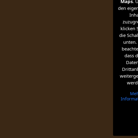
Maps
. 
den eigen
Inha
zuzugre
klicken 
die Schal
unten. 
beachte
dass d
Date
Drittan
weiterg
werd
Me
Informa