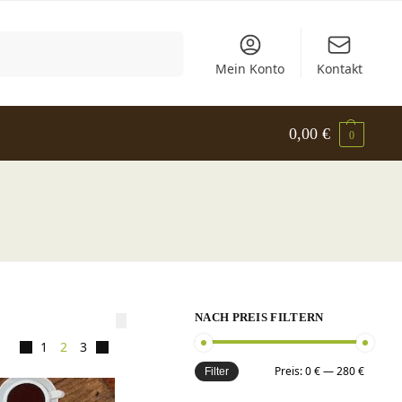
Suchen
Mein Konto
Kontakt
0,00
€
0
NACH PREIS FILTERN
1
2
3
Preis:
0 €
—
280 €
Filter