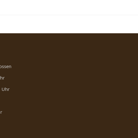
ossen
Uhr
0 Uhr
r