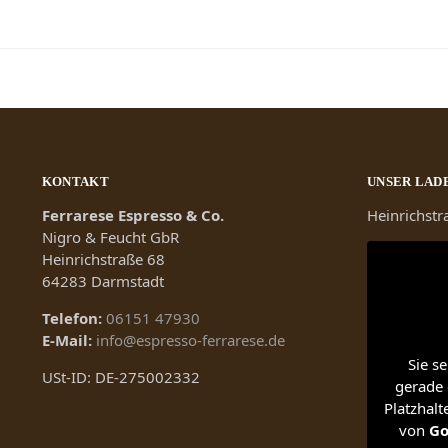
KONTAKT
UNSER LAD
Ferrarese Espresso & Co.
Heinrichst
Nigro & Feucht GbR
Heinrichstraße 68
64283 Darmstadt
Telefon:
06151 47930
E-Mail:
info@espresso-ferrarese.de
Sie s
USt-ID: DE-275002332
gerade 
Platzhalt
von
Go