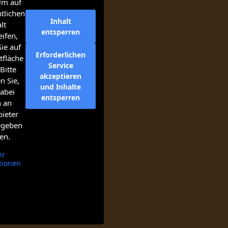
Um auf
tlichen
Inhalt
lt
entsperren
ifen,
Sie auf
Erforderlichen
tfläche
Service
Bitte
akzeptieren
n Sie,
und Inhalte
abei
entsperren
n an
bieter
egeben
en.
hr
tionen