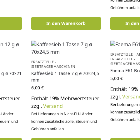
können zusätzlic
Gebühren anfalle
In den Warenkorb
In de
ERSATZTEILE - 
ERSATZTEILE -
ERSATZTEILE -
SIEBTRÄGERMA
SIEBTRÄGERMASCHINEN
Faema E61 Br
 g ø 70×21
Kaffeesieb 1 Tasse 7 g ø 70×24,5
5,00
€
mm
6,00
€
Enthält 19%
zzgl.
Versan
rtsteuer
Enthält 19% Mehrwertsteuer
Bei Lieferungen 
zzgl.
Versand
können zusätzlic
U-Länder
Bei Lieferungen in Nicht-EU-Länder
Gebühren anfalle
Steuern und
können zusätzliche Zölle, Steuern und
Gebühren anfallen.