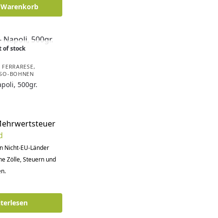
n Warenkorb
 of stock
. FERRARESE
,
SSO-BOHNEN
poli, 500gr.
Mehrwertsteuer
d
in Nicht-EU-Länder
he Zölle, Steuern und
n.
terlesen