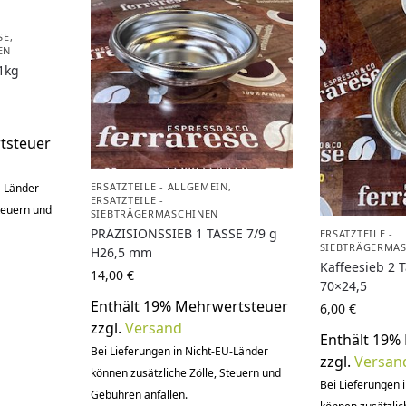
SE
,
EN
 1kg
tsteuer
ERSATZTEILE - ALLGEMEIN
,
U-Länder
ERSATZTEILE -
Steuern und
SIEBTRÄGERMASCHINEN
PRÄZISIONSSIEB 1 TASSE 7/9 g
ERSATZTEILE -
SIEBTRÄGERMA
H26,5 mm
Kaffeesieb 2 
14,00
€
70×24,5
Enthält 19% Mehrwertsteuer
6,00
€
zzgl.
Versand
Enthält 19%
Bei Lieferungen in Nicht-EU-Länder
zzgl.
Versan
können zusätzliche Zölle, Steuern und
Bei Lieferungen 
Gebühren anfallen.