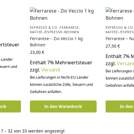
ESPRESSO & CO. FERRARESE
,
ESPRESSO & CO
KAFFEE-/ESPRESSO-BOHNEN
KAFFEE-/ESPRE
Ferrarese – Zio Veccio 1 kg
Ferrarese – N
rtsteuer
Bohnen
27,50
€
23,00
€
Enthält 7% 
U-Länder
Enthält 7% Mehrwertsteuer
zzgl.
Versan
Steuern und
zzgl.
Versand
Bei Lieferungen 
Bei Lieferungen in Nicht-EU-Länder
können zusätzlic
können zusätzliche Zölle, Steuern und
Gebühren anfalle
Gebühren anfallen.
orb
In den Warenkorb
In de
17 – 32 von 33 werden angezeigt