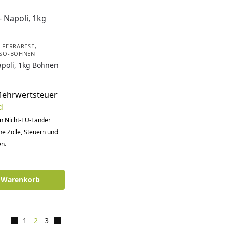
. FERRARESE
,
SSO-BOHNEN
apoli, 1kg Bohnen
Mehrwertsteuer
d
in Nicht-EU-Länder
he Zölle, Steuern und
n.
n Warenkorb
1
2
3