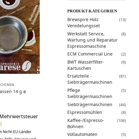
PRODUKT-KATEGORIEN
Brewspire Holz
(13)
Veredelungsset
Werkstatt Service,
(8)
Wartung und Reparatur
Espressomaschine
ECM Commercial Line
(2)
BWT Wasserfilter-
(9)
Kartuschen
Ersatzteile -
(81)
Siebträgermaschinen
SCHINEN
Pflege
(5)
Tassen 14 g ø
Siebträgermaschinen
Siebträgermaschinen
(44)
Espressomühlen
(8)
 Mehrwertsteuer
Kaffee-/Espresso-
(106)
d
Bohnen
in Nicht-EU-Länder
Vollautomaten
(5)