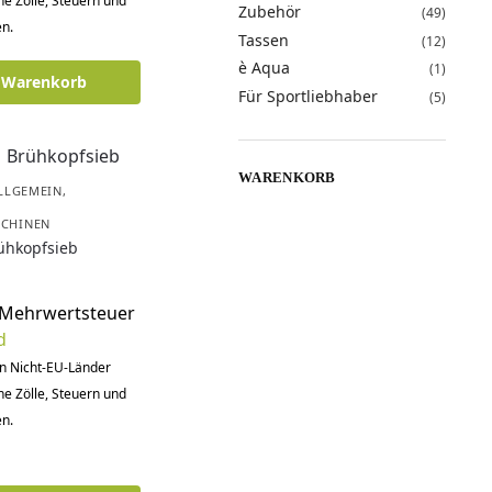
he Zölle, Steuern und
Zubehör
(49)
n.
Tassen
(12)
è Aqua
(1)
n Warenkorb
Für Sportliebhaber
(5)
WARENKORB
ALLGEMEIN
,
SCHINEN
ühkopfsieb
 Mehrwertsteuer
d
in Nicht-EU-Länder
he Zölle, Steuern und
n.