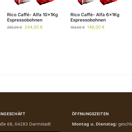
Rico Caffé- Alfa 10x1Kg
Rico Caffé- Alfa 6x1Kg
Espressobohnen
Espressobohnen
244,00
€
146,00
€
255,00
€
153,00
€
ENGESCHÄFT
ÖFFNUNGSZEITEN
raße 68, 64283 Darmstadt
Montag u. Dienstag:
geschl