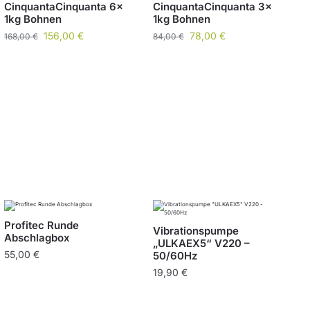
CinquantaCinquanta 6x
CinquantaCinquanta 3x
1kg Bohnen
1kg Bohnen
156,00
€
78,00
€
168,00
€
84,00
€
Profitec Runde
Vibrationspumpe
Abschlagbox
„ULKAEX5“ V220 –
55,00
€
50/60Hz
19,90
€