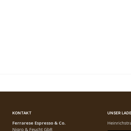
KONTAKT
UNSER LAD
Ferrarese Espresso & Co.
Heinrichst
Nigro & Feucht GbR