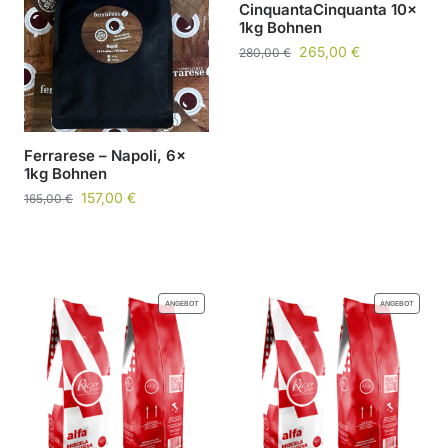
CinquantaCinquanta 10x
1kg Bohnen
265,00
€
280,00
€
Ferrarese – Napoli, 6x
1kg Bohnen
157,00
€
165,00
€
ANGEBOT
ANGEBOT