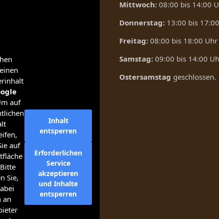
Mittwoch:
08:00 bis 14:00 
Donnerstag:
13:00 bis 17:0
Freitag:
08:00 bis 18:00 Uhr
Samstag:
09:00 bis 14:00 Uh
ehen
einen
Ostersamstag
geschlossen.
erinhalt
ogle
Um auf
tlichen
Inhalt
lt
entsperren
ifen,
Sie auf
Erforderlichen
tfläche
Service
Bitte
akzeptieren
n Sie,
und Inhalte
abei
entsperren
n an
bieter