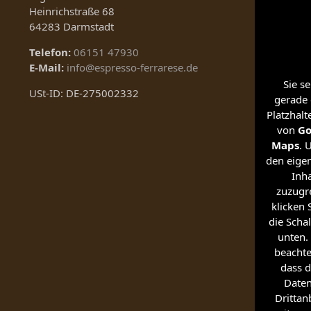
Heinrichstraße 68
64283 Darmstadt
Telefon:
06151 47930
E-Mail:
info@espresso-ferrarese.de
Sie s
USt-ID: DE-275002332
gerade 
Platzhalt
von
Go
Maps
. 
den eigen
Inha
zuzugre
klicken 
die Schal
unten. 
beachte
dass d
Date
Drittan