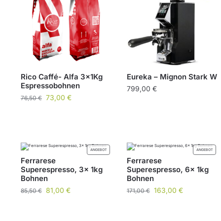
Rico Caffé- Alfa 3x1Kg
Eureka – Mignon Stark W
Espressobohnen
799,00
€
73,00
€
76,50
€
ANGEBOT
ANGEBOT
Ferrarese
Ferrarese
Superespresso, 3x 1kg
Superespresso, 6x 1kg
Bohnen
Bohnen
81,00
€
163,00
€
85,50
€
171,00
€