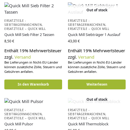
Out of stock
ERSATZTEILE -
ERSATZTEILE -
SIEBTRÄGERMASCHINEN
,
SIEBTRÄGERMASCHINEN
,
ERSATZTEILE – QUICK MILL
ERSATZTEILE – QUICK MILL
Quick Mill Sieb Filter 2 Tassen
Quick Mill Siebträger 1 Auslauf
8,50
€
43,00
€
Enthält 19% Mehrwertsteuer
Enthält 19% Mehrwertsteuer
zzgl.
Versand
zzgl.
Versand
Bei Lieferungen in Nicht-EU-Länder
Bei Lieferungen in Nicht-EU-Länder
können zusätzliche Zölle, Steuern und
können zusätzliche Zölle, Steuern und
Gebühren anfallen.
Gebühren anfallen.
In den Warenkorb
Weiterlesen
Out of stock
ERSATZTEILE -
ERSATZTEILE -
SIEBTRÄGERMASCHINEN
,
SIEBTRÄGERMASCHINEN
,
ERSATZTEILE – QUICK MILL
ERSATZTEILE – QUICK MILL
Quick Mill Pulsor
Quick Mill Thermoblock