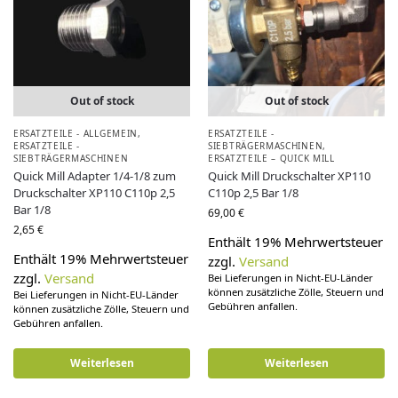
Out of stock
Out of stock
ERSATZTEILE - ALLGEMEIN
,
ERSATZTEILE -
ERSATZTEILE -
SIEBTRÄGERMASCHINEN
,
SIEBTRÄGERMASCHINEN
ERSATZTEILE – QUICK MILL
Quick Mill Adapter 1/4-1/8 zum
Quick Mill Druckschalter XP110
Druckschalter XP110 C110p 2,5
C110p 2,5 Bar 1/8
Bar 1/8
69,00
€
2,65
€
Enthält 19% Mehrwertsteuer
Enthält 19% Mehrwertsteuer
zzgl.
Versand
zzgl.
Versand
Bei Lieferungen in Nicht-EU-Länder
können zusätzliche Zölle, Steuern und
Bei Lieferungen in Nicht-EU-Länder
Gebühren anfallen.
können zusätzliche Zölle, Steuern und
Gebühren anfallen.
Weiterlesen
Weiterlesen