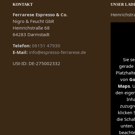
KONTAKT
UNSER LAD
Ferrarese Espresso & Co.
Heinrichst
Nigro & Feucht GbR
Heinrichstraße 68
64283 Darmstadt
Telefon:
06151 47930
E-Mail:
info@espresso-ferrarese.de
Sie s
USt-ID: DE-275002332
gerade 
Platzhalt
von
Go
Maps
. 
den eigen
Inha
zuzugre
klicken 
die Schal
unten. 
beachte