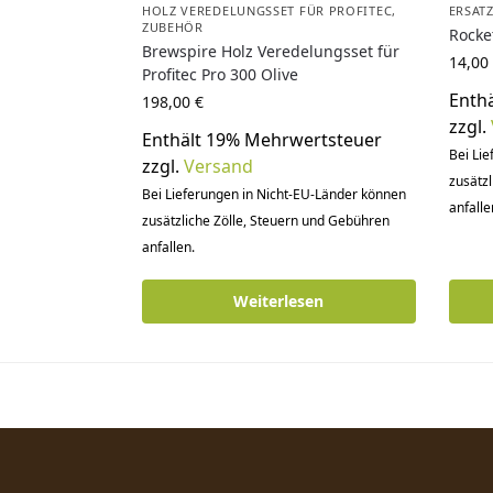
HOLZ VEREDELUNGSSET FÜR PROFITEC
,
ERSAT
ZUBEHÖR
Rocket
Brewspire Holz Veredelungsset für
14,00
Profitec Pro 300 Olive
Enth
198,00
€
zzgl.
Enthält 19% Mehrwertsteuer
Bei Li
zzgl.
Versand
zusätzl
Bei Lieferungen in Nicht-EU-Länder können
anfalle
zusätzliche Zölle, Steuern und Gebühren
anfallen.
Weiterlesen