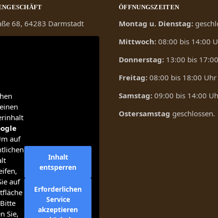
ENGESCHÄFT
ÖFFNUNGSZEITEN
raße 68, 64283 Darmstadt
Montag u. Dienstag:
geschl
Mittwoch:
08:00 bis 14:00 
Donnerstag:
13:00 bis 17:0
Freitag:
08:00 bis 18:00 Uhr
Samstag:
09:00 bis 14:00 Uh
ehen
einen
Ostersamstag
geschlossen.
erinhalt
ogle
Um auf
tlichen
Inhalt
lt
entsperren
ifen,
Sie auf
Erforderlichen
tfläche
Service
Bitte
akzeptieren
n Sie,