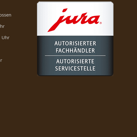
ossen
Uhr
0 Uhr
r