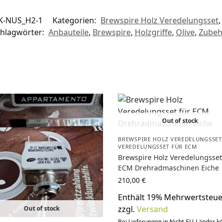
K-NUS_H2-1
Kategorien:
Brewspire Holz Veredelungsset
hlagwörter:
Anbauteile
,
Brewspire
,
Holzgriffe
,
Olive
,
Zubeh
Out of stock
BREWSPIRE HOLZ VEREDELUNGSSET
VEREDELUNGSSET FÜR ECM
Brewspire Holz Veredelungsset
ECM Drehradmaschinen Eiche
210,00
€
Enthält 19% Mehrwertsteue
zzgl.
Versand
Out of stock
Bei Lieferungen in Nicht-EU-Länder 