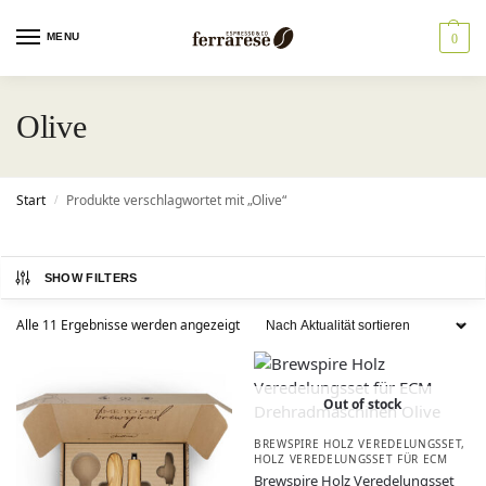
MENU
0
Olive
Start
Produkte verschlagwortet mit „Olive“
/
SHOW FILTERS
Alle 11 Ergebnisse werden angezeigt
Out of stock
BREWSPIRE HOLZ VEREDELUNGSSET
,
HOLZ VEREDELUNGSSET FÜR ECM
Brewspire Holz Veredelungsset