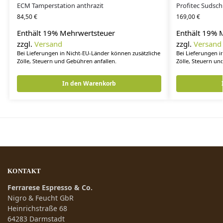
ECM Tamperstation anthrazit
Profitec Sudsch
84,50
€
169,00
€
Enthält 19% Mehrwertsteuer
Enthält 19% 
zzgl.
Versand
zzgl.
Versand
Bei Lieferungen in Nicht-EU-Länder können zusätzliche
Bei Lieferungen i
Zölle, Steuern und Gebühren anfallen.
Zölle, Steuern un
In den Warenkorb
KONTAKT
Ferrarese Espresso & Co.
Nigro & Feucht GbR
Heinrichstraße 68
64283 Darmstadt