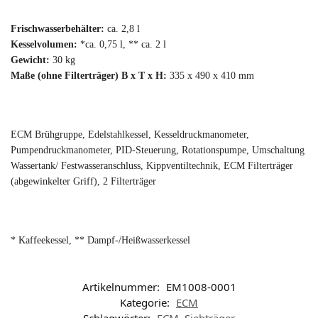
Frischwasserbehälter:
ca. 2,8 l
Kesselvolumen:
*ca. 0,75 l, ** ca. 2 l
Gewicht:
30 kg
Maße (ohne Filterträger) B x T x H:
335 x 490 x 410 mm
ECM Brühgruppe, Edelstahlkessel, Kesseldruckmanometer,
Pumpendruckmanometer, PID-Steuerung, Rotationspumpe, Umschaltung
Wassertank/ Festwasseranschluss, Kippventiltechnik, ECM Filterträger
(abgewinkelter Griff), 2 Filterträger
* Kaffeekessel, ** Dampf-/Heißwasserkessel
Artikelnummer:
EM1008-0001
Kategorie:
ECM