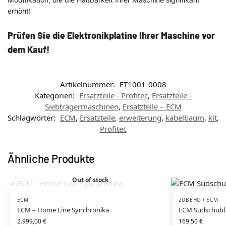
erhöht!
Prüfen Sie die Elektronikplatine Ihrer Maschine vor
dem Kauf!
Artikelnummer:
ET1001-0008
Kategorien:
Ersatzteile - Profitec
,
Ersatzteile -
Siebträgermaschinen
,
Ersatzteile – ECM
Schlagwörter:
ECM
,
Ersatzteile
,
erweiterung
,
kabelbaum
,
kit
,
Profitec
Ähnliche Produkte
Out of stock
ECM
ZUBEHÖR ECM
ECM – Home Line Synchronika
ECM Sudschubl
2.999,00
€
169,50
€