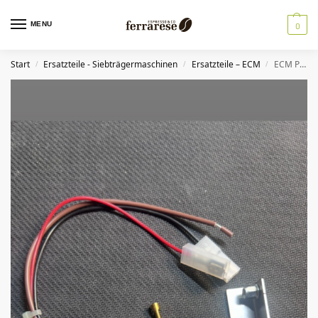
MENU
0
Start
Ersatzteile - Siebträgermaschinen
Ersatzteile – ECM
ECM PROFITEC Erweiterungspaket für Kabelbaum
/
/
/