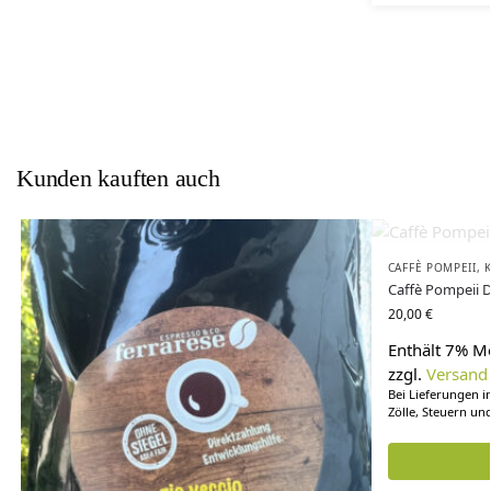
Kunden kauften auch
CAFFÈ POMPEII
,
Caffè Pompeii 
20,00
€
Enthält 7% M
zzgl.
Versand
Bei Lieferungen i
Zölle, Steuern un