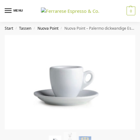
MENU
0
Start
Tassen
Nuova Point
Nuova Point – Palermo dickwandige Espresso Tassen weiß 56 ml 6er Set
/
/
/