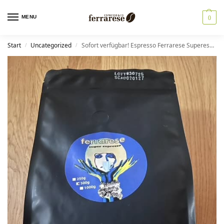
MENU
0
Start
Uncategorized
Sofort verfügbar! Espresso Ferrarese Superespresso: Das Geheimnis des perfekten italienischen Kaffees
/
/