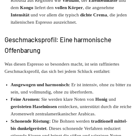
Robusta aus Regionen wie
Vietnam
, der
Elfenbeinküste
und
dem
Kongo
liefert den
vollen Körper
, die angenehme
Intensität
und vor allem die typisch
dichte Crema
, die jeden
italienischen Espresso auszeichnet.
Geschmacksprofil: Eine harmonische
Offenbarung
Was diesen Espresso so besonders macht, ist sein raffiniertes
Geschmacksprofil, das sich bei jedem Schluck entfaltet:
Ausgewogen und harmonisch:
Er ist intensiv, ohne zu bitter zu
sein, und vollmundig, ohne zu überfordern.
Feine Aromen:
Sie werden klare Noten von
Honig
und
gerösteten Haselnüssen
entdecken, unterstützt durch die reiche
Aromenwelt zentralamerikanischer Arabicas.
Schonende Röstung:
Die Bohnen werden
traditionell mittel-
bis dunkelgeröstet
. Dieses schonende Verfahren reduziert
störende Säuren und bringt die süßen und würzigen Noten