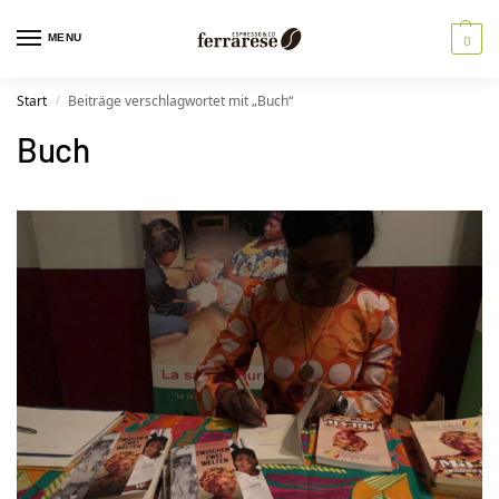
MENU
0
Start
Beiträge verschlagwortet mit „Buch“
/
Buch