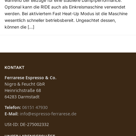
während der Bezüge für eine stabilere Dampfperformance.
Optional kann die RIDE auch als Einkreismaschine verwendet
werden. Bei aktiviertem Fast Heat-Up Modus ist die Maschine
wesentlich schneller betriebsbereit. Ungeachtet dessen,
können die […]
KONTAKT
Ferrarese Espresso & Co.
Nigro & Feucht GbR
Heinrichstraße 68
64283 Darmstadt
Telefon:
06151 47930
E-Mail:
info@espresso-ferrarese.de
USt-ID: DE-275002332