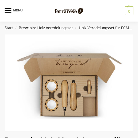
MENU
0
Start
Brewspire Holz Veredelungsset
Holz Veredelungsset für ECM
B
/
/